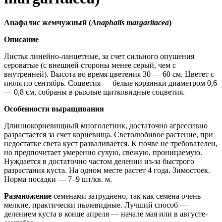
Анафалис жемчужный
(
Anaphalis margaritacea
)
Описание
Листья линейно-ланцетные, за счет сильного опушения
сероватые (с внешней стороны менее серый, чем с
внутренней). Высота во время цветения 30 — 60 см. Цветет с
июля по сентябрь. Соцветия — белые корзинки диаметром 0,6
— 0,8 см, собраны в рыхлые щитковидные соцветия.
Особенности выращивания
Длиннокорневищный многолетник, достаточно агрессивно
разрастается за счет корневища. Светолюбивое растение, при
недостатке света куст разваливается. К почве не требователен,
но предпочитает умеренно сухую, свежую, проницаемую.
Нуждается в достаточно частом делении из-за быстрого
разрастания куста. На одном месте растет 4 года. Зимостоек.
Норма посадки — 7–9 шт/кв. м.
Размножение
семенами затруднено, так как семена очень
мелкие, практически пылевидные. Лучший способ —
делением куста в конце апреля — начале мая или в августе-