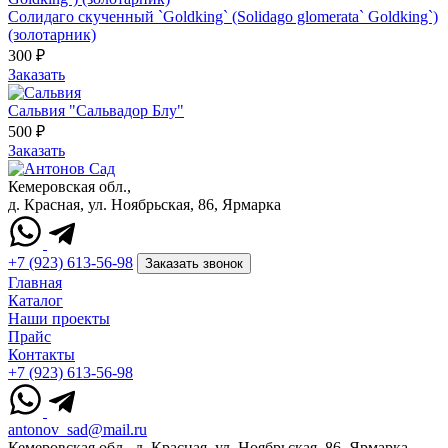
Солидаго скученный `Goldking` (Solidago glomerata` Goldking`)
(золотарник)
300 ₽
Заказать
Сальвия "Сальвадор Блу"
500 ₽
Заказать
Кемеровская обл.,
д. Красная, ул. Ноябрьская, 86, Ярмарка
+7 (923) 613-56-98
Заказать звонок
Главная
Каталог
Наши проекты
Прайс
Контакты
+7 (923) 613-56-98
antonov_sad@mail.ru
Кемеровская обл., д. Красная, ул. Ноябрьская, 86, Ярмарка