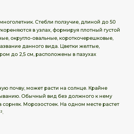
ноголетник. Стебли ползучие, длиной до 50
 укореняются в узлах, формируя плотный густой
вные, округло-овальные, короткочерешковые,
название данного вида. Цветки желтые,
ом до 2,5 см, расположены в пазухах
ую почву, может расти на солнце. Крайне
тыванию. Обычный вид без должного к нему
 сорняк. Морозостоек. На одном месте растет
².