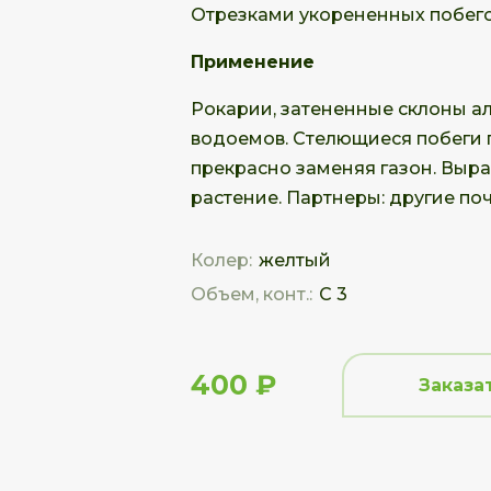
Отрезками укорененных побего
Применение
Рокарии, затененные склоны а
водоемов. Стелющиеся побеги 
прекрасно заменяя газон. Выр
растение. Партнеры: другие по
Колер:
желтый
Объем, конт.:
С 3
400 ₽
Заказа