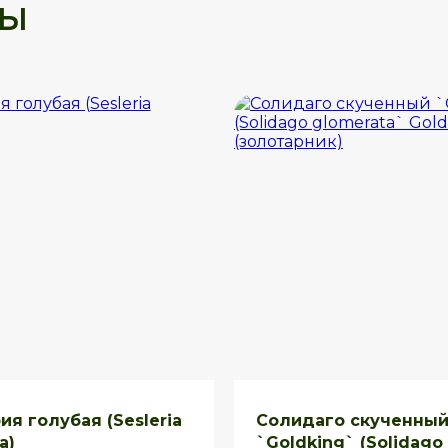
ры
ия голубая (Sesleria
Солидаго скученны
a)
`Goldking` (Solidago