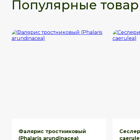
Популярные това
Фалярис тростниковый
Сеслер
(Phalaris arundinacea)
caerule