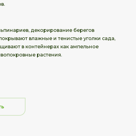
в.
льпинариев, декорирование берегов
покрывают влажные и тенистые уголки сада,
ащивают в контейнерах как ампельное
чвопокровные растения.
ть