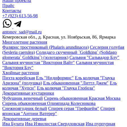
Наши проекты
Прайс
Контакты
+7 (923) 613-56-98
antonov_sad@mail.ru
Кемеровская обл., д. Красная, ул. Ноябрьская, 86, Ярмарка
Многолетние растения
Фалярис тростниковый (Phalaris arundinacea)
Сеслерия голубая
(Sesleria caerulea)
Солидаго скученный `Goldking` (Solidago
glomerata` Goldking`) (золотарник)
Сальвия "Сальвадор Блу"
Сальвия мучнистая "Виктория Вайт"
Сальвия мучнистая
"Виктория Блу"
Хвойные растения
Пихта корейская
Ель "Нидиформис"
Ель колючая "Глаука
Аризона" (подушка)
Ель обыкновенная "Литтл Джем"
Ель
колючая "Хупси"
Ель колючая "Глаука Глобоза"
Декоративные кустарники
Чубушник венечный
Сирень обыкновенная Красная Москва
Сирень обыкновенная Олимпиада Колесникова
Снежноягодник белый
Спирея серая "Грефшейм"
Спирея
японская "Антони Ватерер"
Декоративные деревья
Ива Булата
Ива Извилистая Свердловская
Ива пурпурная