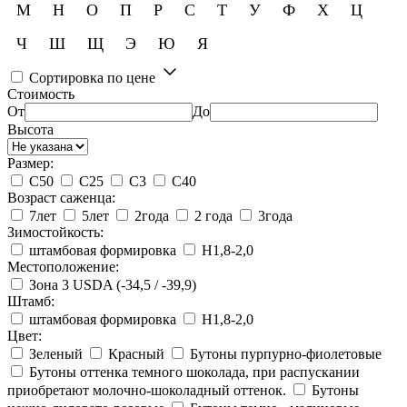
М
Н
О
П
Р
С
Т
У
Ф
Х
Ц
Ч
Ш
Щ
Э
Ю
Я
Сортировка по цене
Стоимость
От
До
Высота
Размер:
С50
С25
С3
С40
Возраст саженца:
7лет
5лет
2года
2 года
3года
Зимостойкость:
штамбовая формировка
Н1,8-2,0
Местоположение:
Зона 3 USDA (-34,5 / -39,9)
Штамб:
штамбовая формировка
Н1,8-2,0
Цвет:
Зеленый
Красный
Бутоны пурпурно-фиолетовые
Бутоны оттенка темного шоколада, при распускании
приобретают молочно-шоколадный оттенок.
Бутоны