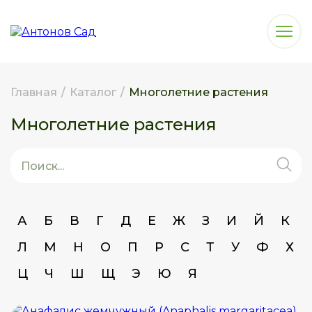
Главная
/
Каталог
/
Многолетние растения
Многолетние растения
А
Б
В
Г
Д
Е
Ж
З
И
Й
К
Л
М
Н
О
П
Р
С
Т
У
Ф
Х
Ц
Ч
Ш
Щ
Э
Ю
Я