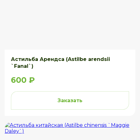
Астильба Арендса (Astilbe arendsii
`Fanal`)
600 ₽
Заказать