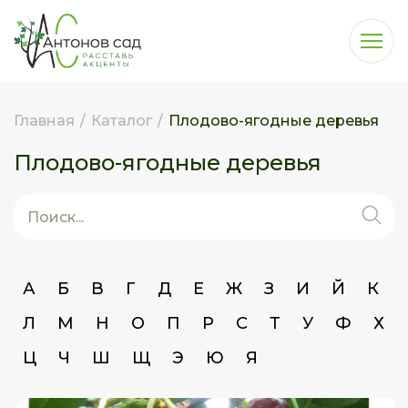
Главная
/
Каталог
/
Плодово-ягодные деревья
Плодово-ягодные деревья
А
Б
В
Г
Д
Е
Ж
З
И
Й
К
Л
М
Н
О
П
Р
С
Т
У
Ф
Х
Ц
Ч
Ш
Щ
Э
Ю
Я