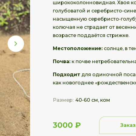
ширококолонновидная. Хвоя кол
голубоватой и серебристо-сине
насыщенную серебристо-голубу
колючая не страдает от весенн
возрасте поддаётся стрижке.
Местоположение:
солнце, в те
Почва:
к почве нетребовательна
Подходит
для одиночной посад
как новогоднее «рождественск
Размер:
40-60 см, ком
3000 ₽
Заказ