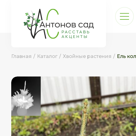
Главная
/
Каталог
/
Хвойные растения
/
Ель ко