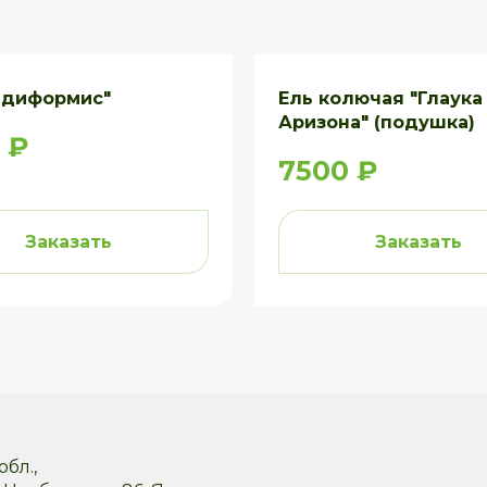
идиформис"
Ель колючая "Глаука
Аризона" (подушка)
 ₽
7500 ₽
Заказать
Заказать
бл.,