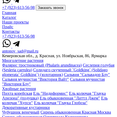
+7 (923) 613-56-98
Заказать звонок
Главная
Каталог
Наши проекты
Прайс
Контакты
+7 (923) 613-56-98
antonov_sad@mail.ru
Кемеровская обл., д. Красная, ул. Ноябрьская, 86, Ярмарка
Многолетние растения
Фалярис тростниковый (Phalaris arundinacea)
Сеслерия голубая
(Sesleria caerulea)
Солидаго скученный `Goldking` (Solidago
glomerata` Goldking`) (золотарник)
Сальвия "Сальвадор Блу"
Сальвия мучнистая "Виктория Вайт"
Сальвия мучнистая
"Виктория Блу"
Хвойные растения
Пихта корейская
Ель "Нидиформис"
Ель колючая "Глаука
Аризона" (подушка)
Ель обыкновенная "Литтл Джем"
Ель
колючая "Хупси"
Ель колючая "Глаука Глобоза"
Декоративные кустарники
Чубушник венечный
Сирень обыкновенная Красная Москва
Сирень обыкновенная Олимпиада Колесникова