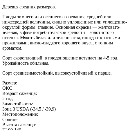
Деревья
средних размеров.
Плоды
зимнего или осеннего созревания, средней или
нижесредней величины, сильно уплощенные или уплощенно-
округлой формы, гладкие. Основная окраска — желтовато-
зеленая, в фазе потребительской зрелости – золотистого
оттенка. Мякоть белая или зеленоватая, иногда с красными
прожилками, кисло-сладкого хорошего вкуса, с тонким
ароматом.
Сорт скороплодный, в плодоношение вступает на 4-5 год.
Урожайность обильная.
Сорт среднезимостойкий, высокоустойчивый к парше.
Размер:
ОКС
Возраст саженца:
2 года
Зимостойкость:
Зона 3 USDA (-34,5 / -39,9)
Местоположение:
Солнце
Высота саженца:
Н100-140