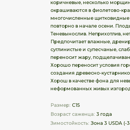
коричневые, несколько морщин
окрашиваются в фиолетово-крас
многочисленные щитковидные с
повторно в начале осени. Плод
Теневынослив. Неприхотлив, н
Предпочитает влажные, дрени
суглинистые и супесчаные, сла
переносит жару, подщелачиван
Хорошо переносит условия гор
создания древесно-кустарников
Хорош в качестве фона для нев
неформованных живых изгород
Размер:
C15
Возраст саженца:
3 года
Зимостойкость:
Зона 3 USDA (-34