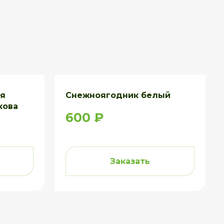
ая
Снежноягодник белый
кова
600 ₽
Заказать