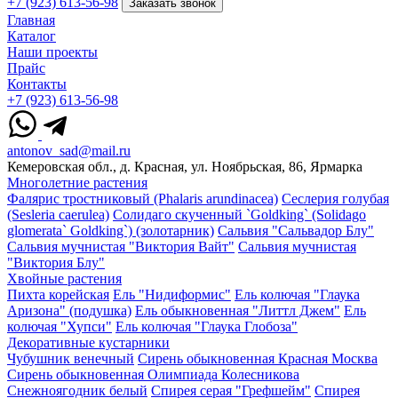
+7 (923) 613-56-98
Заказать звонок
Главная
Каталог
Наши проекты
Прайс
Контакты
+7 (923) 613-56-98
antonov_sad@mail.ru
Кемеровская обл., д. Красная, ул. Ноябрьская, 86, Ярмарка
Многолетние растения
Фалярис тростниковый (Phalaris arundinacea)
Сеслерия голубая
(Sesleria caerulea)
Солидаго скученный `Goldking` (Solidago
glomerata` Goldking`) (золотарник)
Сальвия "Сальвадор Блу"
Сальвия мучнистая "Виктория Вайт"
Сальвия мучнистая
"Виктория Блу"
Хвойные растения
Пихта корейская
Ель "Нидиформис"
Ель колючая "Глаука
Аризона" (подушка)
Ель обыкновенная "Литтл Джем"
Ель
колючая "Хупси"
Ель колючая "Глаука Глобоза"
Декоративные кустарники
Чубушник венечный
Сирень обыкновенная Красная Москва
Сирень обыкновенная Олимпиада Колесникова
Снежноягодник белый
Спирея серая "Грефшейм"
Спирея