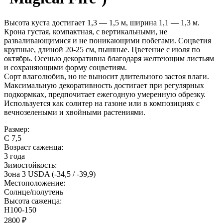
Высота куста достигает 1,3 — 1,5 м, ширина 1,1 — 1,3 м.
Крона густая, компактная, с вертикальными, не
разваливающимися и не поникающими побегами. Соцветия
крупные, длиной 20-25 см, пышные. Цветение с июля по
октябрь. Осенью декоративна благодаря желтеющим листьям
и сохраняющими форму соцветиям.
Сорт влаголюбив, но не выносит длительного застоя влаги.
Максимальную декоративность достигает при регулярных
подкормках, предпочитает ежегодную умеренную обрезку.
Используется как солитер на газоне или в композициях с
вечнозелеными и хвойными растениями.
Размер:
C 7,5
Возраст саженца:
3 года
Зимостойкость:
Зона 3 USDA (-34,5 / -39,9)
Местоположение:
Солнце/полутень
Высота саженца:
Н100-150
2800 ₽