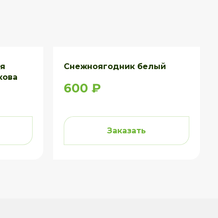
ая
Снежноягодник белый
кова
600 ₽
Заказать