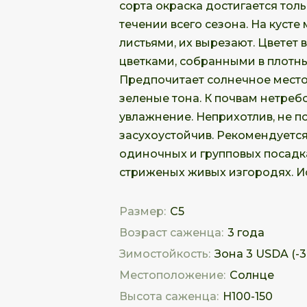
сорта окраска достигается тол
течении всего сезона. На кусте
листьями, их вырезают. Цветет
цветками, собранными в плотн
Предпочитает солнечное место
зеленые тона. К почвам нетреб
увлажнение. Неприхотлив, не п
засухоустойчив. Рекомендуется
одиночных и групповых посадка
стриженых живых изгородях. И
Размер:
С5
Возраст саженца:
3 года
Зимостойкость:
Зона 3 USDA (-34
Местоположение:
Солнце
Высота саженца:
Н100-150