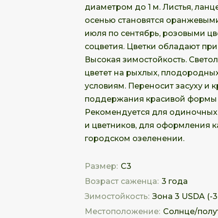
диаметром до 1 м. Листья, ланц
осенью становятся оранжевыми
июля по сентябрь, розовыми ц
соцветия. Цветки обладают пр
Высокая зимостойкость. Светол
цветет на рыхлых, плодородных
условиям. Переносит засуху и 
поддержания красивой формы 
Рекомендуется для одиночных 
и цветников, для оформления к
городском озеленении.
Размер:
С3
Возраст саженца:
3 года
Зимостойкость:
Зона 3 USDA (-34
Местоположение:
Солнце/полу