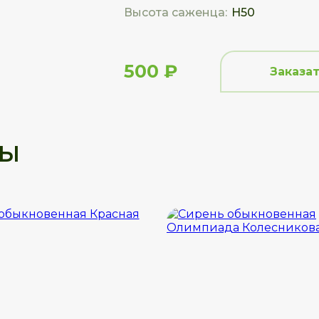
Высота саженца:
Н50
500 ₽
Заказа
ры