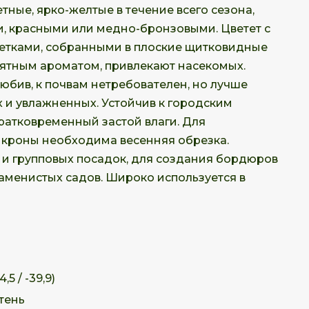
етные, ярко-желтые в течение всего сезона,
, красными или медно-бронзовыми. Цветет с
ветками, собранными в плоские щитковидные
иятным ароматом, привлекают насекомых.
юбив, к почвам нетребователен, но лучше
 и увлажненных. Устойчив к городским
кратковременный застой влаги. Для
кроны необходима весенняя обрезка.
и групповых посадок, для создания бордюров
аменистых садов. Широко используется в
,5 / -39,9)
тень