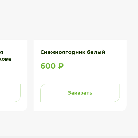
ая
Снежноягодник белый
кова
600 ₽
Заказать