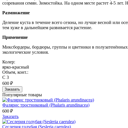
созревания семян. Зимостойка. На одном месте растет 4-5 лет. 
Размножение
Деление куста в течение всего сезона, но лучше весной или ос
тем хуже в дальнейшем развивается растение.
Применение
Миксбордеры, бордюры, группы и цветники в полузатенённых м
экологические условия.
Колер:
ярко-красный
Объем, конт.:
С 3
600 ₽
Заказать
Популярные товары
Фалярис тростниковый (Phalaris arundinacea)
600 ₽
Заказать
Сеслерия голубая (Sesleria caerulea)