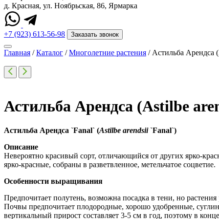
д. Красная, ул. Ноябрьская, 86, Ярмарка
+7 (923) 613-56-98
Заказать звонок
Главная
/
Каталог
/
Многолетние растения
/
Астильба Арендса (As
Астильба Арендса (Astilbe aren
Астильба
Арендса
`Fanal`
(
Astilbe arendsii
`Fanal`)
Описание
Невероятно красивый сорт, отличающийся от других ярко-крас
ярко-красные, собраны в разветвленное, метельчатое соцветие.
Особенности выращивания
Предпочитает полутень, возможна посадка в тени, но растени
Почвы предпочитает плодородные, хорошо удобренные, суглини
вертикальный прирост составляет 3-5 см в год, поэтому в кон