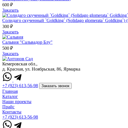
600 ₽
Заказать
Солидаго скученный `Goldking` (Solidago glomerata` Goldking`) 
300 ₽
Заказать
Сальвия "Сальвадор Блу"
500 ₽
Заказать
Кемеровская обл.,
д. Красная, ул. Ноябрьская, 86, Ярмарка
+7 (923) 613-56-98
Заказать звонок
Главная
Каталог
Наши проекты
Прайс
Контакты
+7 (923) 613-56-98