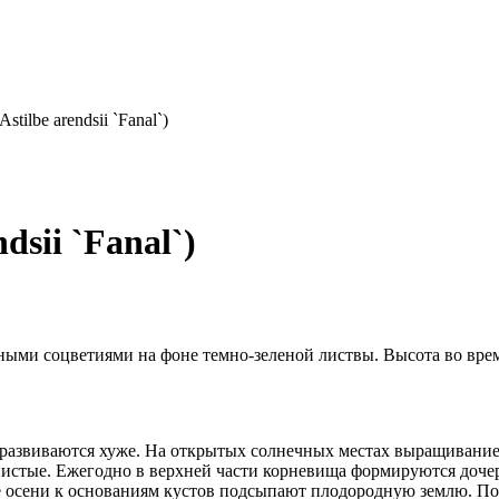
tilbe arendsii `Fanal`)
dsii `Fanal`)
ными соцветиями на фоне темно-зеленой листвы. Высота во врем
я развиваются хуже. На открытых солнечных местах выращивани
стые. Ежегодно в верхней части корневища формируются дочерн
це осени к основаниям кустов подсыпают плодородную землю. По