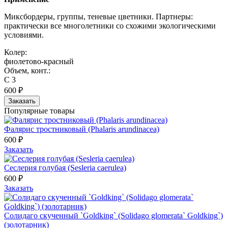
Миксбордеры, группы, теневые цветники. Партнеры:
практически все многолетники со схожими экологическими
условиями.
Колер:
фиолетово-красный
Объем, конт.:
С 3
600 ₽
Заказать
Популярные товары
Фалярис тростниковый (Phalaris arundinacea)
600 ₽
Заказать
Сеслерия голубая (Sesleria caerulea)
600 ₽
Заказать
Солидаго скученный `Goldking` (Solidago glomerata` Goldking`)
(золотарник)