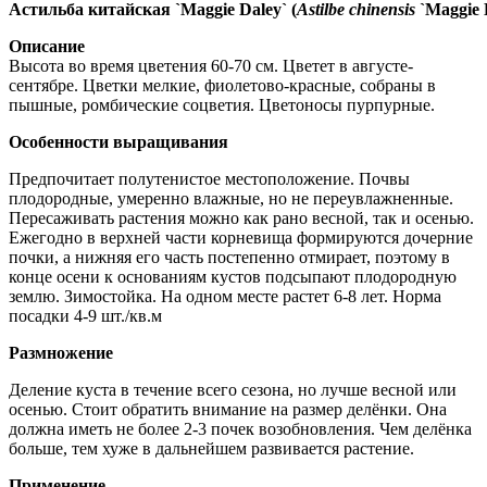
Астильба
китайская
`Maggie Daley` (
Astilbe chinensis
`Maggie 
Описание
Высота во время цветения 60-70 см. Цветет в августе-
сентябре. Цветки мелкие, фиолетово-красные, собраны в
пышные, ромбические соцветия. Цветоносы пурпурные.
Особенности выращивания
Предпочитает полутенистое местоположение. Почвы
плодородные, умеренно влажные, но не переувлажненные.
Пересаживать растения можно как рано весной, так и осенью.
Ежегодно в верхней части корневища формируются дочерние
почки, а нижняя его часть постепенно отмирает, поэтому в
конце осени к основаниям кустов подсыпают плодородную
землю. Зимостойка. На одном месте растет 6-8 лет. Норма
посадки 4-9 шт./кв.м
Размножение
Деление куста в течение всего сезона, но лучше весной или
осенью. Стоит обратить внимание на размер делёнки. Она
должна иметь не более 2-3 почек возобновления. Чем делёнка
больше, тем хуже в дальнейшем развивается растение.
Применение