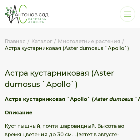
Главная
/
Каталог
/
Многолетние растения
/
Астра кустарниковая (Aster dumosus `Apollo`)
Астра кустарниковая (Aster
dumosus `Apollo`)
Астра
кустарниковая
`Apollo`
(
Aster dumosu
s
`
Описание
Куст пышный, почти шаровидный. Высота во
время цветения до 30 см. Цветет в августе-