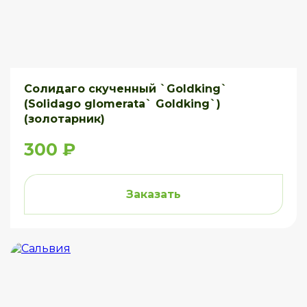
Солидаго скученный `Goldking`
(Solidago glomerata` Goldking`)
(золотарник)
300 ₽
Заказать