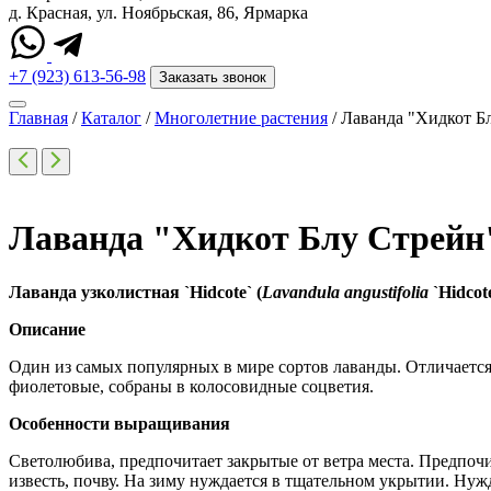
д. Красная, ул. Ноябрьская, 86, Ярмарка
+7 (923) 613-56-98
Заказать звонок
Главная
/
Каталог
/
Многолетние растения
/
Лаванда "Хидкот Б
Лаванда "Хидкот Блу Стрейн
Лаванда
узколистная
`Hidcote` (
Lavandula angustifolia
`Hidcote
Описание
Один из самых популярных в мире сортов лаванды. Отличается 
фиолетовые, собраны в колосовидные соцветия.
Особенности выращивания
Светолюбива, предпочитает закрытые от ветра места. Предпо
известь, почву. На зиму нуждается в тщательном укрытии. Нужд