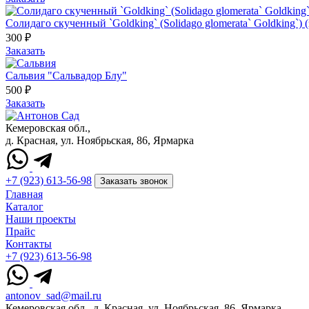
Солидаго скученный `Goldking` (Solidago glomerata` Goldking`) 
300 ₽
Заказать
Сальвия "Сальвадор Блу"
500 ₽
Заказать
Кемеровская обл.,
д. Красная, ул. Ноябрьская, 86, Ярмарка
+7 (923) 613-56-98
Заказать звонок
Главная
Каталог
Наши проекты
Прайс
Контакты
+7 (923) 613-56-98
antonov_sad@mail.ru
Кемеровская обл., д. Красная, ул. Ноябрьская, 86, Ярмарка