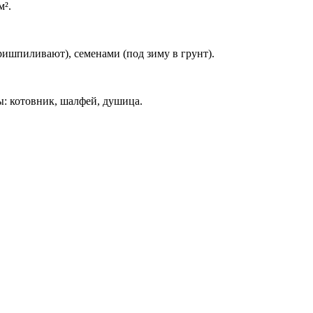
м².
ришпиливают), семенами (под зиму в грунт).
: котовник, шалфей, душица.