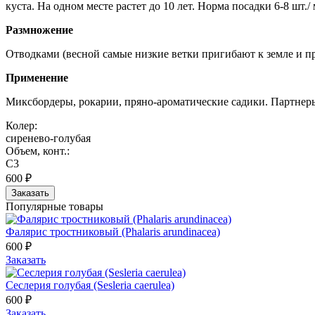
куста. На одном месте растет до 10 лет. Норма посадки 6-8 шт./ 
Размножение
Отводками (весной самые низкие ветки пригибают к земле и п
Применение
Миксбордеры, рокарии, пряно-ароматические садики. Партнеры
Колер:
сиренево-голубая
Объем, конт.:
С3
600 ₽
Заказать
Популярные товары
Фалярис тростниковый (Phalaris arundinacea)
600 ₽
Заказать
Сеслерия голубая (Sesleria caerulea)
600 ₽
Заказать