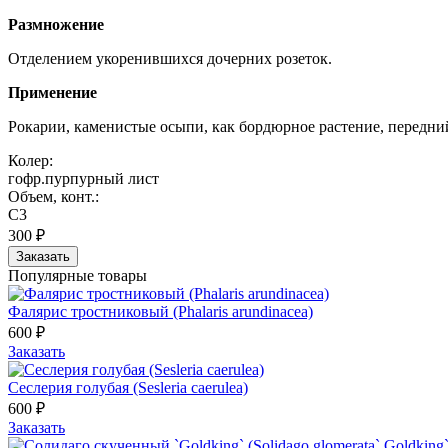
Размножение
Отделением укоренившихся дочерних розеток.
Применение
Рокарии, каменистые осыпи, как бордюрное растение, передний
Колер:
гофр.пурпурный лист
Объем, конт.:
С3
300 ₽
Заказать
Популярные товары
Фалярис тростниковый (Phalaris arundinacea)
600 ₽
Заказать
Сеслерия голубая (Sesleria caerulea)
600 ₽
Заказать