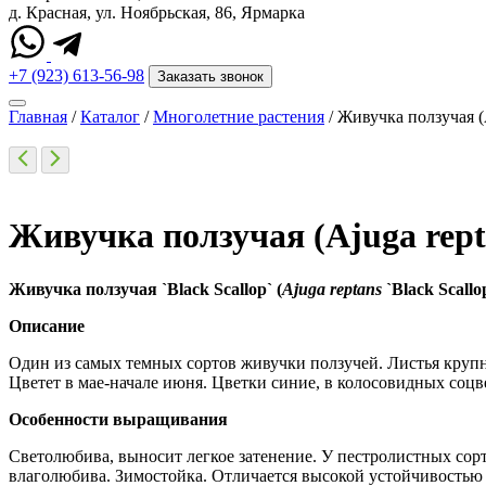
д. Красная, ул. Ноябрьская, 86, Ярмарка
+7 (923) 613-56-98
Заказать звонок
Главная
/
Каталог
/
Многолетние растения
/
Живучка ползучая (A
Живучка ползучая (Ajuga repta
Живучка
ползучая
`Black Scallop`
(
Ajuga reptans
`Black Scallo
Описание
Один из самых темных сортов живучки ползучей. Листья крупны
Цветет в мае-начале июня. Цветки синие, в колосовидных соцв
Особенности выращивания
Светолюбива, выносит легкое затенение. У пестролистных сорто
влаголюбива. Зимостойка. Отличается высокой устойчивостью к 