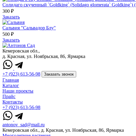
Солидаго скученный `Goldking` (Solidago glomerata` Goldking`) 
300 ₽
Заказать
Сальвия "Сальвадор Блу"
500 ₽
Заказать
Кемеровская обл.,
д. Красная, ул. Ноябрьская, 86, Ярмарка
+7 (923) 613-56-98
Заказать звонок
Главная
Каталог
Наши проекты
Прайс
Контакты
+7 (923) 613-56-98
antonov_sad@mail.ru
Кемеровская обл., д. Красная, ул. Ноябрьская, 86, Ярмарка
Многолетние растения