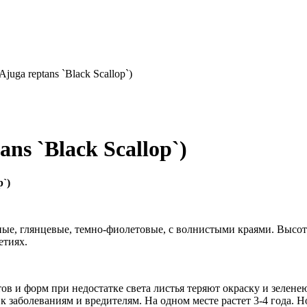
juga reptans `Black Scallop`)
ns `Black Scallop`)
p`)
е, глянцевые, темно-фиолетовые, с волнистыми краями. Высота р
етиях.
в и форм при недостатке света листья теряют окраску и зеленею
заболеваниям и вредителям. На одном месте растет 3-4 года. Но