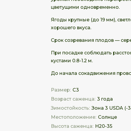
цветущими одновременно.
Ягоды крупные (до 19 мм), свет
хорошего вкуса.
Срок созревания плодов — сер
При посадке соблюдать расстоян
кустами 0.8-1.2 м.
До начала сокадвижения прово
Размер:
С3
Возраст саженца:
3 года
Зимостойкость:
Зона 3 USDA (-34
Местоположение:
Солнце
Высота саженца:
Н20-35