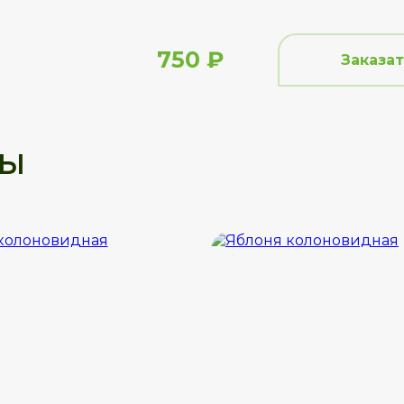
750 ₽
Заказат
ры