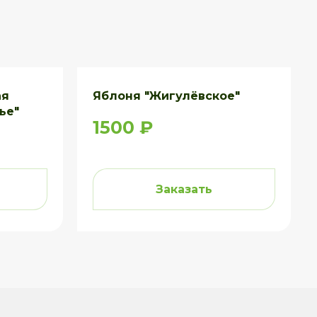
ая
Яблоня "Жигулёвское"
ье"
1500 ₽
Заказать