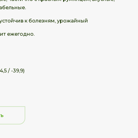
абельные.
 устойчив к болезням, урожайный
ит ежегодно.
,5 / -39,9)
ть