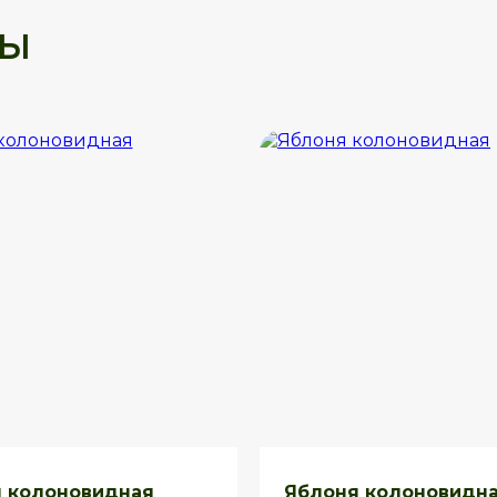
ры
 колоновидная
Яблоня колоновидн