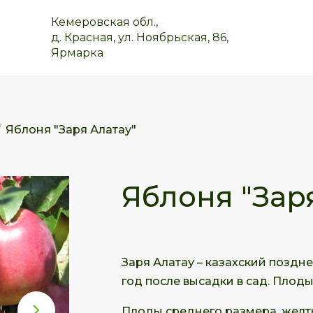
Кемеровская обл.,
д. Красная, ул. Ноябрьская, 86,
Ярмарка
/
Яблоня "Заря Алатау"
Яблоня "Зар
Заря Алатау – казахский поздне
год после высадки в сад. Плоды
Плоды среднего размера, желты