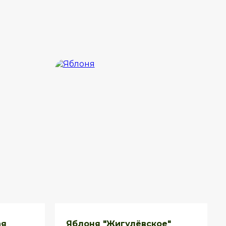
ая
Яблоня "Жигулёвское"